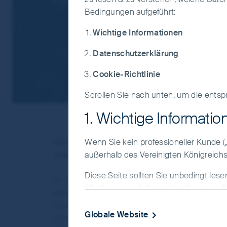
Bedingungen aufgeführt:
Wichtige Informationen
Datenschutzerklärung
Cookie-Richtlinie
Scrollen Sie nach unten, um die entsp
1. Wichtige Informatio
Hochwertige, nachhaltige Unternehmen werd
Wenn Sie kein professioneller Kunde („
dabei sind es gerade diese Unternehmen, die
außerhalb des Vereinigten Königreichs
Diese Seite sollten Sie unbedingt les
Es gibt Marktphasen, in denen allein Geduld zu 
„Bedingungen“). Nachdem Sie diese B
denen die Liquidität steigt, ein einziges Them
bestätigen, dass Sie mit den Bedingun
Handvoll beliebter Aktien nach oben getrieben 
Wenn Sie mit diesen Bedingungen nicht
Globale Website
Unternehmen – die in solchen Phasen selten im