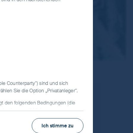
ble Counterparty“) sind und sich
hlen Sie die Option „Privatanleger“.
17 Februar, 2026
egt den folgenden Bedingungen (die
Indischer Subkontinent
ch stimme zu“ klicken, um zu
einbarung zwischen uns schaffen.
Asien-Pazifik
 Website ab.
Ich stimme zu
China (Großraum)