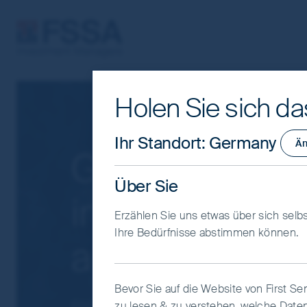
FSSA Investment Managers
Holen Sie sich da
Cookie Settings
This website uses cookies which are man
Ihr Standort
:
Germany
Än
Gegen den Str
you with a better browsing experience.
Essential Cookies”. You can also adjus
Über Sie
would like to allow.
Cookie Policy
Term
inmitten der Ma
Erzählen Sie uns etwas über sich selbs
Coo
Ihre Bedürfnisse abstimmen können.
auf Qualität ko
Bevor Sie auf die Website von First Se
FSSA Investment Managers
zu lesen & zu verstehen, welche Date