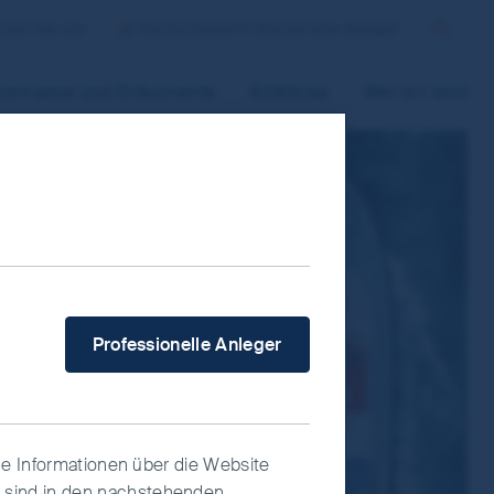
eren Sie uns
Deutschland/Professionelle Anleger
Suchen
formance und Dokumente
Einblicke
Wer wir sind
 improve site functionality and provide
n “Accept All” or “Reject Non-
ce Manager” to select which cookies you
Welcher Anlegertyp sind Sie?
Professionelle Anleger
ige Informationen über die Website
n sind in den nachstehenden