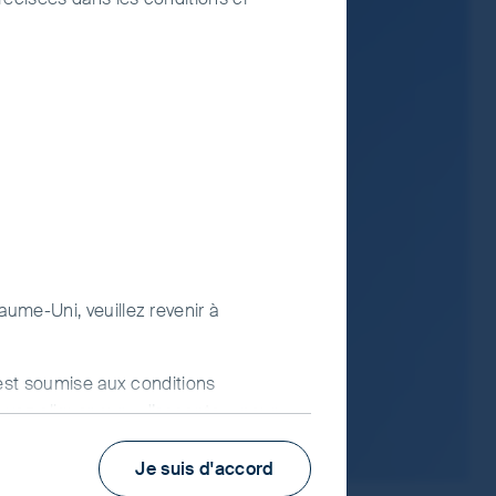
s un pays ou une région que de diversifier ses
ontribue à atténuer le risque.
fonds visés, veuillez consulter les Conditions
au Document d’information-clé pour
ons à faire appel à un conseiller en
aume-Uni, veuillez revenir à
) est soumise aux conditions
uvez cliquer sur « J’accepte » pour
 L’utilisation de www.fssaim.com (ce
Je suis d'accord