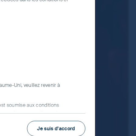
s plus industrialisés.
ays, ce qui peut exposer l’investisseur à un
s le même niveau de protection que les
fonds visés, veuillez consulter les Conditions
e
au Document d’information-clé pour
ons à faire appel à un conseiller en
aume-Uni, veuillez revenir à
) est soumise aux conditions
uvez cliquer sur « J’accepte » pour
 L’utilisation de www.fssaim.com (ce
Je suis d'accord