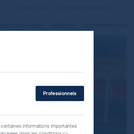
oup
Contactez nous
France/Professionnels
Cherche
ance et documents
Reflexions
Qui sommes-nous
 improve site functionality and provide
n “Accept All” or “Reject Non-
ce Manager” to select which cookies you
Quel type d'investisseur êtes-vous ?
Professionnels
 certaines informations importantes
récisées dans les conditions ci-