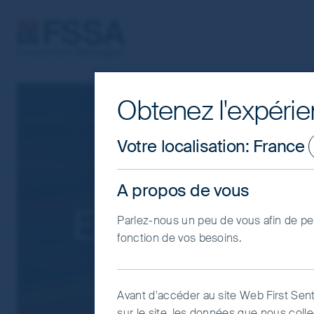
FSSA Investment Managers
Obtenez l'expérie
Cookie Settings
This website uses cookies which are man
Votre localisation
:
France
you with a better browsing experience.
Essential Cookies”. You can also adjus
A propos de vous
would like to allow.
Cookie Policy
Term
Empreinte car
Parlez-nous un peu de vous afin de per
Coo
fonction de vos besoins.
Avant d'accéder au site Web First Sent
sur le site, les données que nous coll