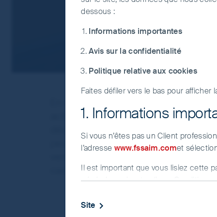
dessous :
Informations importantes
Avis sur la confidentialité
Politique relative aux cookies
Faites défiler vers le bas pour afficher 
En tant qu’allocateurs de capitaux e
1. Informations import
actifs de nos clients, nous reconna
décisions que nous prenons en tant
Si vous n’êtes pas un Client professio
peuvent influencer la nature et la vit
l’adresse
www.fssaim.com
et sélectio
vers une économie mondiale à faibl
Il est important que vous lisiez cette 
carbone.
générales suivantes (les « Conditions 
confirmer que vous acceptez les Condit
« Site Web ») est soumise aux conditio
Site