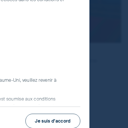
 de notre responsabilité d’avoir une
et égard. Ci-dessous, nous
einte combinée pour tous nos
aume-Uni, veuillez revenir à
.
) est soumise aux conditions
uvez cliquer sur « J’accepte » pour
 L’utilisation de www.fssaim.com (ce
Je suis d'accord