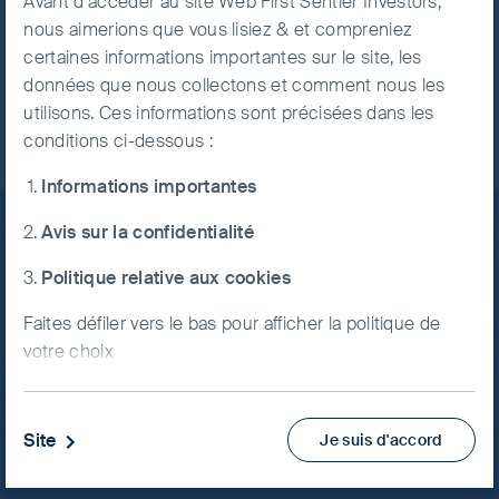
Avant d'accéder au site Web First Sentier Investors,
fourni.
nous aimerions que vous lisiez & et compreniez
Accept All
certaines informations importantes sur le site, les
Cookies
données que nous collectons et comment nous les
utilisons. Ces informations sont précisées dans les
Cookie
conditions ci-dessous :
Preference
Manager
Informations importantes
Avis sur la confidentialité
Politique relative aux cookies
Restez informé
Faites défiler vers le bas pour afficher la politique de
Restez au courant de nos dernières recherches et
votre choix
de nos développements sur les réseaux sociaux.
1. Informations importantes
LinkedIn
Contactez nous
Site
Je suis d'accord
Si vous n’êtes pas un Client professionnel ou une
Accueil
Contrepartie éligible et que vous êtes basé au