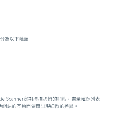
s分為以下幾類：
ie Scanner定期掃描我們的網站，盡量確保列表
他網站的互動而偶爾出現細微的差異。