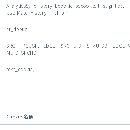
AnalyticsSyncHistory, bcookie, bscookie, li_sugr, lidc,
UserMatchHistory, __cf_bm
ar_debug
SRCHHPGUSR, _EDGE_, SRCHUID, _S, MUIDB, _EDGE_V
MUID, SRCHD
test_cookie, IDE
Cookie 名稱