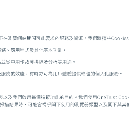
閣下在瀏覽網站期間可能要求的服務及資源。我們將這些Cookie
服務、應用程式及其他基本功能。
估並從中用作故障排除及分析等用途。
及服務的效能，有時亦可為用戶體驗提供較佳的個人化服務。
。
以及我們啟用每個追蹤功能的目的。我們使用OneTrust Cook
掃描結果時，可能會視乎閣下使用的瀏覽器類型以及閣下與其