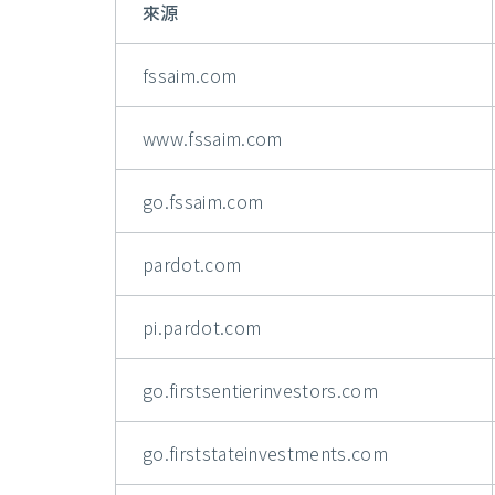
來源
fssaim.com
www.fssaim.com
go.fssaim.com
pardot.com
pi.pardot.com
go.firstsentierinvestors.com
go.firststateinvestments.com