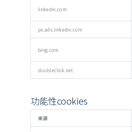
linkedin.com
px.ads.linkedin.com
bing.com
doubleclick.net
功能性cookies
來源