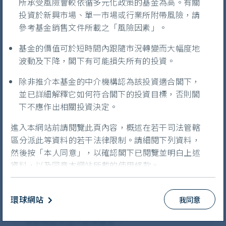
所承受風險會較依循多元化政策的基金為高。有關
選擇策略
投資於新興市場、單一市場或行業所附帶風險，請
參考基金銷售文件所載之「風險因素」。
選擇基金
基金的價值可於短時間內跟隨市況轉變而大幅度地
波動及下降，閣下有可能損失所有的投資。
亞太區
除非推介本基金的中介機構認為該投資適合閣下，
並已詳細解釋它如何符合閣下的投資目標，否則閣
下不應作出相關投資決定。
中國
進入本網站前請閱覽此頁內容，概述在若干司法管轄
區分派此等資料的若干法律限制。請細閱下列資料，
環球新興市場
然後按「本人同意」，以確認閣下已閱覽並明白上述
資料，以及同意本網站所載的使用條款。
印度
本網站僅供香港居民使用。非香港居民在使用本網站
前，須遵守所屬司法管轄區的所有適用法律及規例。
環球網站
我同意
1
首域盈信亞洲核心基金於2024年11月28日改名
注意並遵守所屬司法管轄區的所有適用法律及規例乃
為首域盈信亞太股票基金。
閣下之責任。