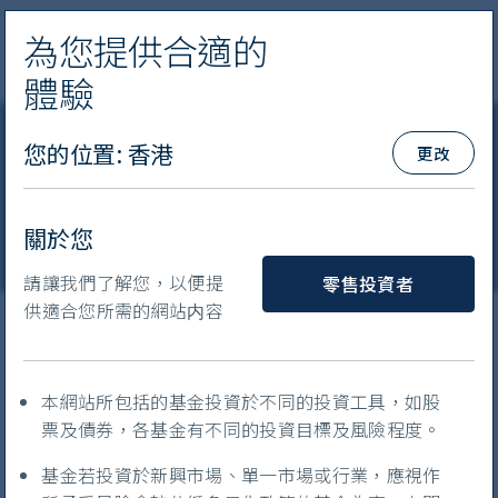
為您提供合適的
導覽
體驗
首域盈信
您的位置
:
香港
更改
基金資料及月報
關於您
您是什麼類型的投資者?
請讓我們了解您，以便提
零售投資者
供適合您所需的網站内容
顯示:
文件類別
本網站所包括的基金投資於不同的投資工具，如股
票及債券，各基金有不同的投資目標及風險程度。
基金若投資於新興市場、單一市場或行業，應視作
查閲指定基金