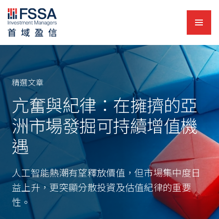
導覽
首域盈信
精選文章
亢奮與紀律：在擁擠的亞
洲市場發掘可持續增值機
遇
人工智能熱潮有望釋放價值，但市場集中度日
益上升，更突顯分散投資及估值紀律的重要
性。