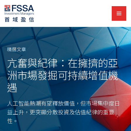
導覽
首域盈信
精選文章
亢奮與紀律：在擁擠的亞
洲市場發掘可持續增值機
遇
人工智能熱潮有望釋放價值，但市場集中度日
益上升，更突顯分散投資及估值紀律的重要
性。