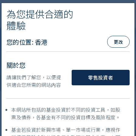
為您提供合適的
導覽
體驗
首域盈信
您的位置
:
香港
更改
投資觀點
大中華
中國股票: 基金經理問答
關於您
您是什麼類型的投資者?
請讓我們了解您，以便提
零售投資者
供適合您所需的網站内容
Asia Pacific Equities
本網站所包括的基金投資於不同的投資工具，如股
票及債券，各基金有不同的投資目標及風險程度。
基金若投資於新興市場、單一市場或行業，應視作