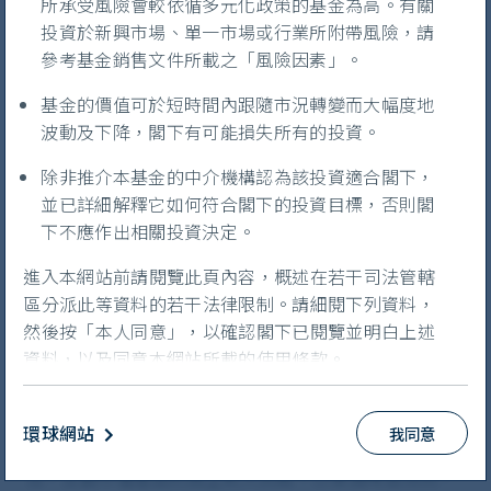
所承受風險會較依循多元化政策的基金為高。有關
投資於新興市場、單一市場或行業所附帶風險，請
Play
參考基金銷售文件所載之「風險因素」。
基金的價值可於短時間內跟隨市況轉變而大幅度地
波動及下降，閣下有可能損失所有的投資。
Video
對於消費降級引起的市場憂慮，
除非推介本基金的中介機構認為該投資適合閣下，
你有何看法？
並已詳細解釋它如何符合閣下的投資目標，否則閣
下不應作出相關投資決定。
陳希驊：
最近，消費降級引起投資界廣泛關注，我認為
有 關現象反映現實情況。從需求來看，短期內收入不會
進入本網站前請閱覽此頁內容，概述在若干司法管轄
上升；而從供應來看，目前企業之間的競爭相當激烈。
區分派此等資料的若干法律限制。請細閱下列資料，
不過，我們也看到
中國
部分市場的高檔化趨勢持續。假
然後按「本人同意」，以確認閣下已閱覽並明白上述
如我們觀察價值較高的消費，例如奢侈品市場，便會發
資料，以及同意本網站所載的使用條款。
現銷售增長從高位回落，但銷量仍然可觀。在餐飲市場
本網站僅供香港居民使用。非香港居民在使用本網站
中，個別高檔烈酒及啤酒品牌也依然暢銷。
前，須遵守所屬司法管轄區的所有適用法律及規例。
環球網站
我同意
在 K 型復甦下，高檔優質產品及低檔大眾產品的消費堅
注意並遵守所屬司法管轄區的所有適用法律及規例乃
挺，反觀中檔產品則遇上較大挑戰。以華潤啤酒為例，
閣下之責任。